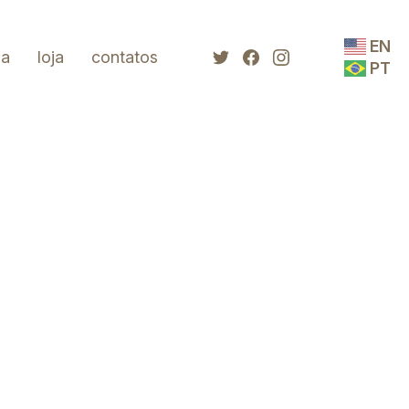
EN
da
loja
contatos
PT